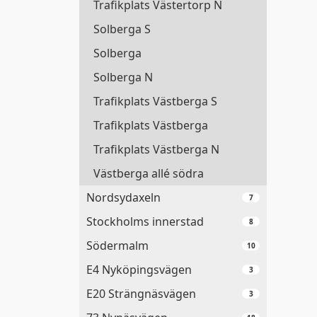
Trafikplats Västertorp N
Solberga S
Solberga
Solberga N
Trafikplats Västberga S
Trafikplats Västberga
Trafikplats Västberga N
Västberga allé södra
Nordsydaxeln
7
Stockholms innerstad
8
Södermalm
10
E4 Nyköpingsvägen
3
E20 Strängnäsvägen
3