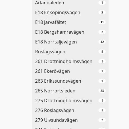
Arlandaleden
1
E18 Enköpingsvägen
5
E18 Järvafältet
11
E18 Bergshamravägen
2
E18 Norrtäljevägen
42
Roslagsvägen
8
261 Drottningholmsvägen
1
261 Ekerövägen
1
263 Erikssundsvägen
1
265 Norrortsleden
23
275 Drottningholmsvägen
1
276 Roslagsvägen
1
279 Ulvsundavägen
2