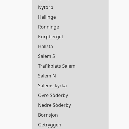
Nytorp
Hallinge
Rönninge
Korpberget
Hallsta
Salem S
Trafikplats Salem
Salem N
Salems kyrka
Övre Söderby
Nedre Söderby
Trafiken.nu använder 
Bornsjön
Getryggen