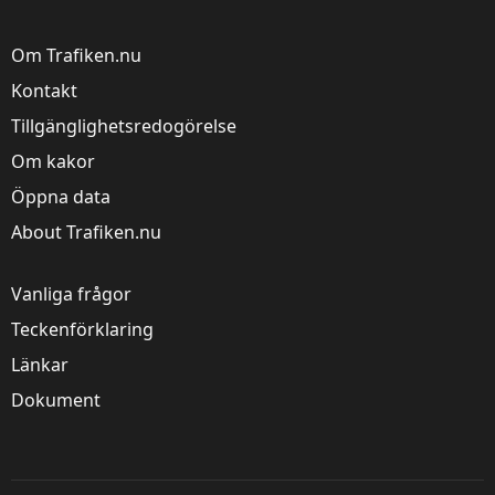
använder kakor
Om Trafiken.nu
Trafiken.nu använder kakor för att ge dig en
bättre upplevelse. Du kan ändra dina
Kontakt
inställningar på
kak-informationssidan
.
Tillgänglighetsredogörelse
Om kakor
Visa detaljer
Tillåt alla
Öppna data
About Trafiken.nu
Vanliga frågor
Teckenförklaring
Länkar
Dokument