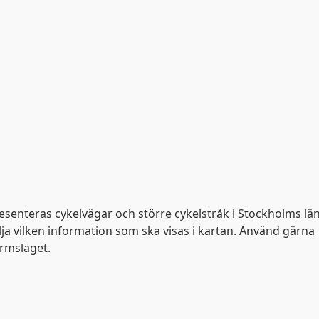
Denna webbplats använder kako
kakor för att ge dig en bättre upplevelse. Du kan ändra din
informationssidan
.
Visa detaljer
Tillåt alla
esenteras cykelvägar och större cykelstråk i Stockholms lä
lja vilken information som ska visas i kartan. Använd gärna
ärmsläget.