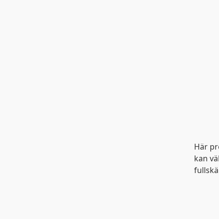
Trafiken.nu använder 
Här pr
kan vä
fullsk