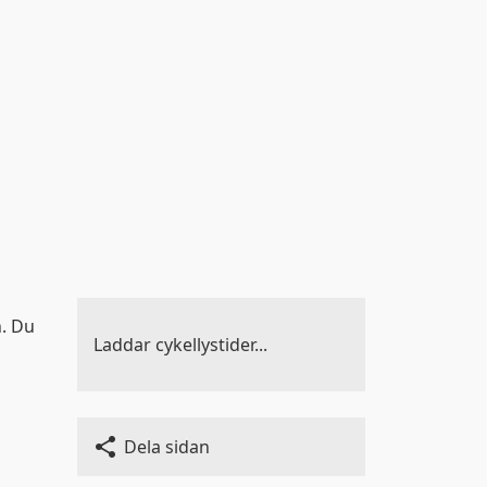
r
a inställningar på
kak-
n. Du
Laddar cykellystider...
Dela sidan