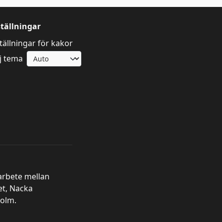
ställningar
tällningar för kakor
j tema
arbete mellan
et, Nacka
olm.