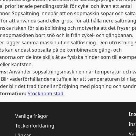
tal prioriterade pendlingsstråk för cykel och även ett antal
nor. Sopsaltning innebär att en sopmaskin sopar och salta
et för att använda sand eller grus. För att hålla nere saltmä
nska risken för slaskbildning och motverka att det fryser p
r sopmaskinen bort snö och is från cykel- och gångbanan.
er lägger samma maskin ut en saltlösning. Den utrustning
s kan endast sopsalta på de kombinerade gång- och
anorna om de inte skiljs åt av fysiska hinder som till exempe
eller kantsten.
ens:
Använder sopsaltningsmaskinen när temperatur och v
r. Blir väderförhållandena tuffa eller att temperaturen blir lä
ader blir det traditionell snöröjning med plogning och sand
nformation:
Stockholm stad
In
Vanliga frågor
Ins
Teckenförklaring
Väl
Länkar