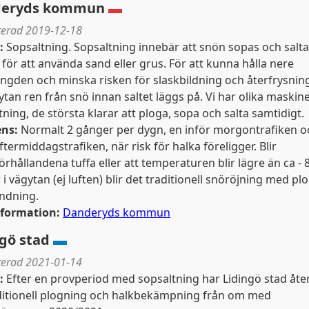
eryds kommun
▬
erad 2019-12-18
:
Sopsaltning. Sopsaltning innebär att snön sopas och salt
t för att använda sand eller grus. För att kunna hålla nere
ngden och minska risken för slaskbildning och återfrysnin
ytan ren från snö innan saltet läggs på. Vi har olika maskine
tning, de största klarar att ploga, sopa och salta samtidigt.
ens:
Normalt 2 gånger per dygn, en inför morgontrafiken o
ftermiddagstrafiken, när risk för halka föreligger. Blir
örhållandena tuffa eller att temperaturen blir lägre än ca - 
 i vägytan (ej luften) blir det traditionell snöröjning med pl
ndning.
nformation:
Danderyds kommun
ngö stad
▬
erad 2021-01-14
:
Efter en provperiod med sopsaltning har Lidingö stad åte
raditionell plogning och halkbekämpning från om med