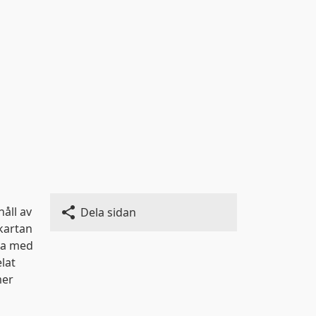
håll av
Dela sidan
kartan
fta med
lat
mer