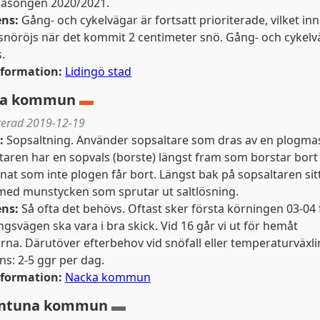
säsongen 2020/2021.
ens:
Gång- och cykelvägar är fortsatt prioriterade, vilket in
Denna webbplats använder kako
 snöröjs när det kommit 2 centimeter snö. Gång- och cykelv
.
nformation:
Lidingö stad
kakor för att ge dig en bättre upplevelse. Du kan ändra din
informationssidan
.
ka kommun
▬
erad 2019-12-19
:
Sopsaltning. Använder sopsaltare som dras av en plogmas
Visa detaljer
Tillåt alla
taren har en sopvals (borste) längst fram som borstar bort
nat som inte plogen får bort. Längst bak på sopsaltaren sitt
ed munstycken som sprutar ut saltlösning.
ens:
Så ofta det behövs. Oftast sker första körningen 03-04 
ngsvägen ska vara i bra skick. Vid 16 går vi ut för hemåt
rna. Därutöver efterbehov vid snöfall eller temperaturväxli
ns: 2-5 ggr per dag.
nformation:
Nacka kommun
entuna kommun
▬