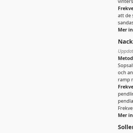
vinter
Frekv
att de
sandas
Mer i
Trafiken.nu använder 
Nac
Uppdat
Metod
Sopsal
och an
ramp m
Frekv
pendli
pendla
Frekve
Mer i
Soll