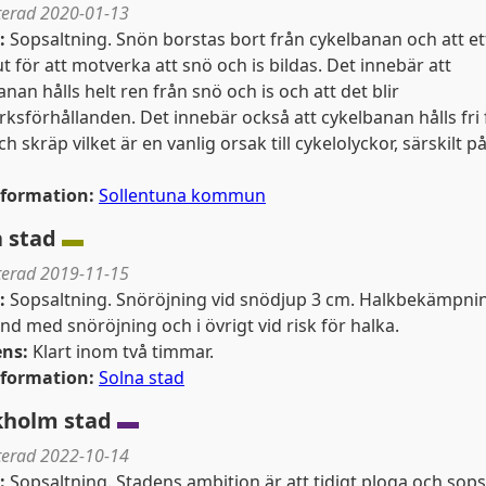
erad 2020-01-13
:
Sopsaltning. Snön borstas bort från cykelbanan och att ett
ut för att motverka att snö och is bildas. Det innebär att
nan hålls helt ren från snö och is och att det blir
ksförhållanden. Det innebär också att cykelbanan hålls fri 
h skräp vilket är en vanlig orsak till cykelolyckor, särskilt p
nformation:
Sollentuna kommun
a stad
▬
erad 2019-11-15
:
Sopsaltning. Snöröjning vid snödjup 3 cm. Halkbekämpnin
d med snöröjning och i övrigt vid risk för halka.
ens:
Klart inom två timmar.
nformation:
Solna stad
kholm stad
▬
erad 2022-10-14
:
Sopsaltning. Stadens ambition är att tidigt ploga och sops