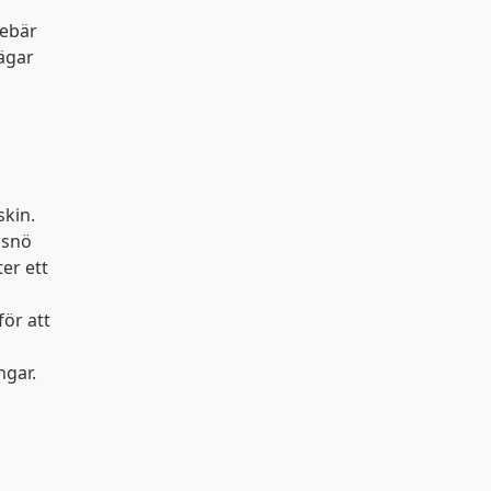
nebär
r
ägar
a inställningar på
kak-
kin.
 snö
er ett
för att
ngar.