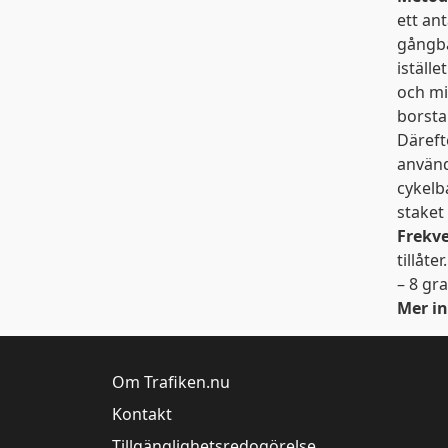
ett an
gångba
iställ
och mi
borsta
Däreft
använd
cykelb
staket 
Frekv
tillåte
– 8 gr
Mer i
Om Trafiken.nu
Kontakt
Tillgänglighetsredogörelse