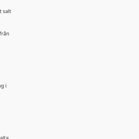
 salt
från
å
g i
alta