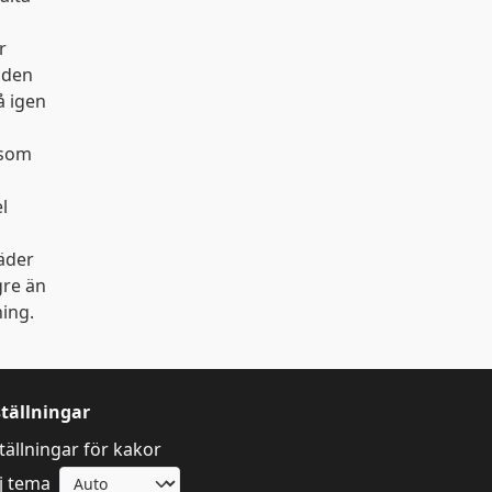
r
ngden
å igen
 som
l
äder
gre än
ning.
ställningar
tällningar för kakor
j tema