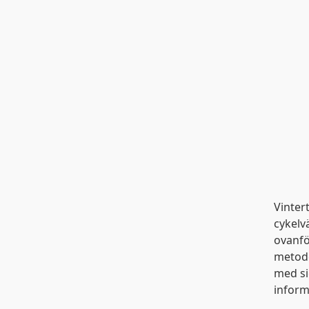
Vinter
cykelv
ovanfö
metode
med si
inform