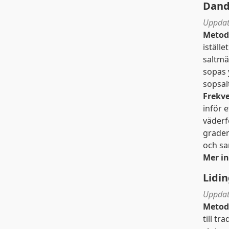
Dand
Uppdat
Metod
iställe
saltmä
sopas 
sopsal
Frekv
inför e
väderf
grader
och sa
Mer i
Lidi
Uppdat
Metod
till t