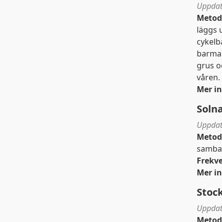
Uppdat
Metod
läggs 
cykelba
barmar
grus oc
våren.
Mer i
Soln
Uppdat
Metod
samban
Frekv
Mer i
Stoc
Uppdat
Metod