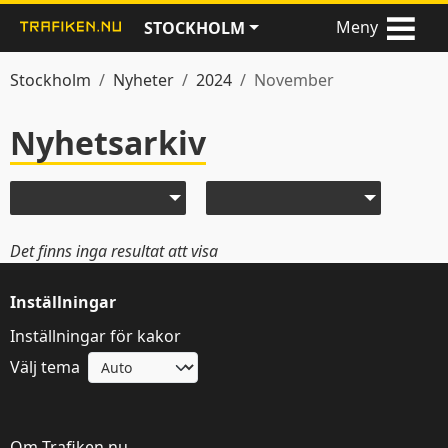
Meny
STOCKHOLM
Stockholm
Nyheter
2024
November
Nyhetsarkiv
Nyheter
Välj år
Välj månad
Det finns inga resultat att visa
Inställningar
Inställningar för kakor
Välj tema
Denna webbplats
använder kakor
Om Trafiken.nu