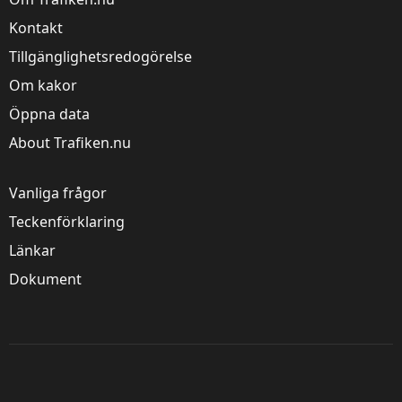
Kontakt
Trafiken.nu använder kakor för att ge dig en
bättre upplevelse. Du kan ändra dina
Tillgänglighetsredogörelse
inställningar på
kak-informationssidan
.
Om kakor
Öppna data
Visa detaljer
Tillåt alla
About Trafiken.nu
Vanliga frågor
Teckenförklaring
Länkar
Dokument