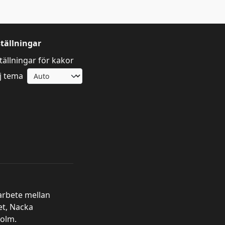
ställningar
tällningar för kakor
j tema
arbete mellan
et, Nacka
olm.