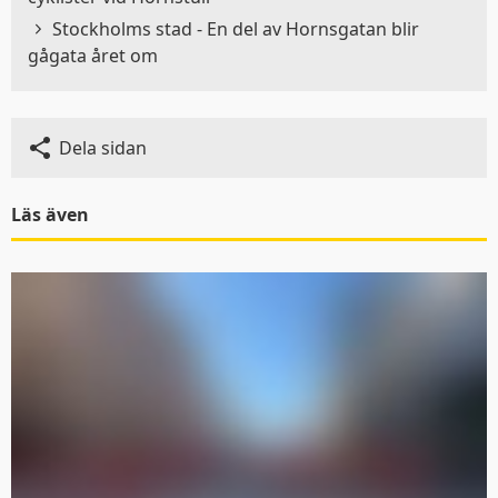
Stockholms stad - En del av Hornsgatan blir
gågata året om
Dela sidan
Denna webbplats
Läs även
använder kakor
Trafiken.nu använder kakor för att ge dig en
bättre upplevelse. Du kan ändra dina
inställningar på
kak-informationssidan
.
Visa detaljer
Tillåt alla