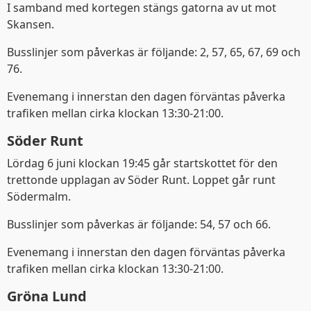
I samband med kortegen stängs gatorna av ut mot
Skansen.
Busslinjer som påverkas är följande: 2, 57, 65, 67, 69 och
76.
Evenemang i innerstan den dagen förväntas påverka
Denna webbplats
trafiken mellan cirka klockan 13:30-21:00.
använder kakor
Söder Runt
Lördag 6 juni klockan 19:45 går startskottet för den
Trafiken.nu använder kakor för att ge dig en
trettonde upplagan av Söder Runt. Loppet går runt
bättre upplevelse. Du kan ändra dina
Södermalm.
inställningar på
kak-informationssidan
.
Busslinjer som påverkas är följande: 54, 57 och 66.
Visa detaljer
Tillåt alla
Evenemang i innerstan den dagen förväntas påverka
trafiken mellan cirka klockan 13:30-21:00.
Gröna Lund