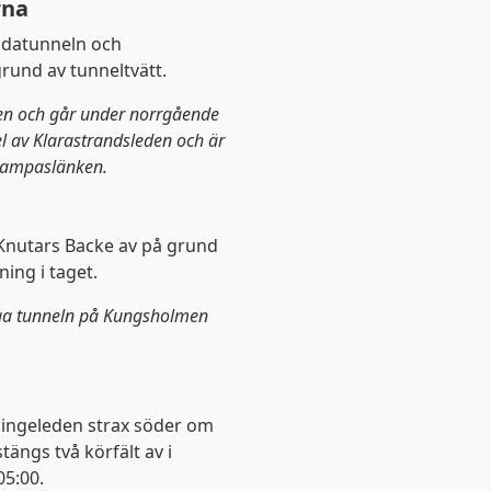
rna
odatunneln och
grund av tunneltvätt.
en och går under norrgående
l av Klarastrandsleden och är
Pampaslänken.
Knutars Backe av på grund
ning i taget.
ga tunneln på Kungsholmen
singeleden strax söder om
ängs två körfält av i
05:00.