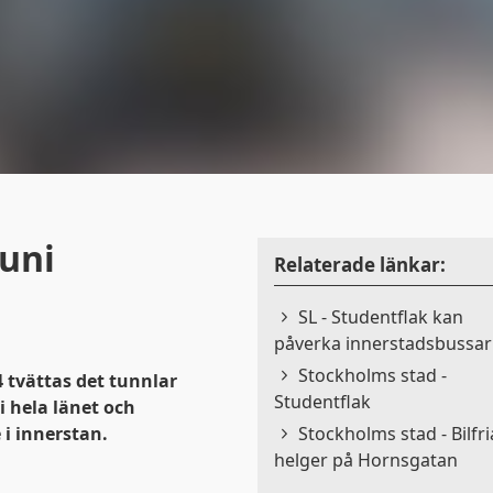
juni
Relaterade länkar:
SL - Studentflak kan
påverka innerstadsbussa
Stockholms stad -
 tvättas det tunnlar
Studentflak
i hela länet och
i innerstan.
Stockholms stad - Bilfri
helger på Hornsgatan