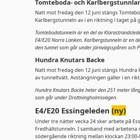
Tomteboda- och Karlbergstunnla
Natt mot fredag den 12 juni stängs Tomteb
Karlbergstunneln av i en riktning i taget på 
Tomtebodatunneln är en del av Klarastrandsled
E4/E20 Norra Länken. Karlbergstunneln är en de
den tunnel som går under järnvägsspåren och 
Hundra Knutars Backe
Natt mot fredag den 12 juni stängs Hundra 
av tunneltvätt. Avstängningen gäller i en rikt
Hundra Knutars Backe heter den 251 meter lån
som går under Drottningholmsvägen.
E4/E20 Essingeleden
(ny)
Under tre nätter vecka 24 sker arbete på Es
Fredhällstunneln. I samband med arbetena st
södergående riktning mellan klockan 23:00-