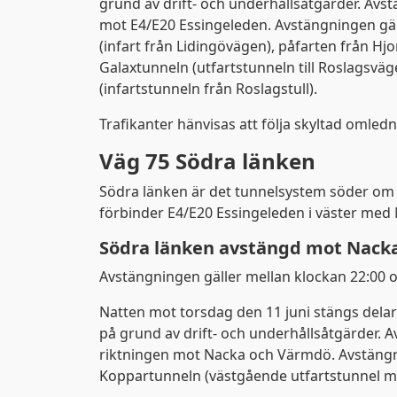
grund av drift- och underhållsåtgärder. Avs
mot E4/E20 Essingeleden. Avstängningen gä
(infart från Lidingövägen), påfarten från H
Galaxtunneln (utfartstunneln till Roslagsv
(infartstunneln från Roslagstull).
Trafikanter hänvisas att följa skyltad omledn
Väg 75 Södra länken
Södra länken är det tunnelsystem söder om
förbinder E4/E20 Essingeleden i väster med 
Södra länken avstängd mot Nack
Avstängningen gäller mellan klockan 22:00 o
Natten mot torsdag den 11 juni stängs delar
på grund av drift- och underhållsåtgärder. 
riktningen mot Nacka och Värmdö. Avstängn
Koppartunneln (västgående utfartstunnel m