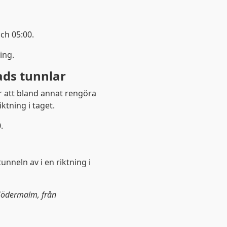
Visa detaljer
Tillåt alla
ch 05:00.
ing.
ads tunnlar
ör att bland annat rengöra
ktning i taget.
.
nneln av i en riktning i
Södermalm, från