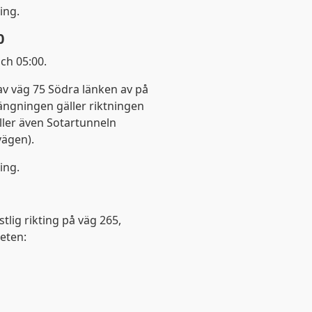
ing.
0
ch 05:00.
av väg 75 Södra länken av på
tängningen gäller riktningen
ler även Sotartunneln
vägen).
ing.
Denna webbplats använder kako
tlig rikting på väg 265,
eten:
kakor för att ge dig en bättre upplevelse. Du kan ändra din
informationssidan
.