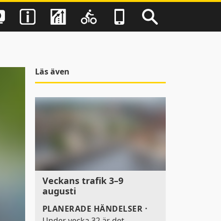
Läs även
Veckans trafik 3–9
augusti
PLANERADE HÄNDELSER
·
Under vecka 32 är det