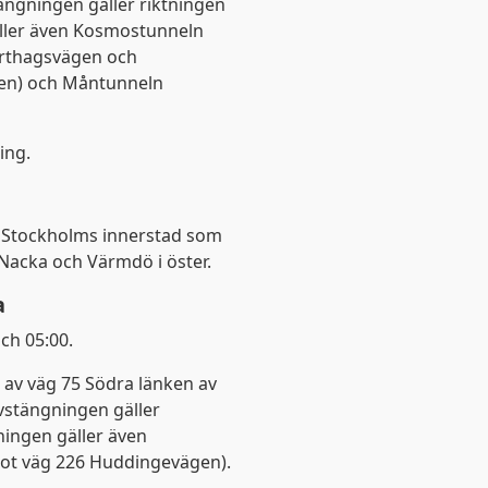
tängningen gäller riktningen
ller även Kosmostunneln
jorthagsvägen och
ägen) och Måntunneln
ing.
 Stockholms innerstad som
Nacka och Värmdö i öster.
a
ch 05:00.
 av väg 75 Södra länken av
Avstängningen gäller
ingen gäller även
ot väg 226 Huddingevägen).