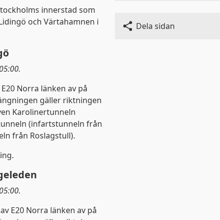
Stockholms innerstad som
 Lidingö och Värtahamnen i
Dela sidan
gö
05:00.
v E20 Norra länken av på
tängningen gäller riktningen
ven Karolinertunneln
tunneln (infartstunneln från
n från Roslagstull).
ing.
geleden
05:00.
 av E20 Norra länken av på