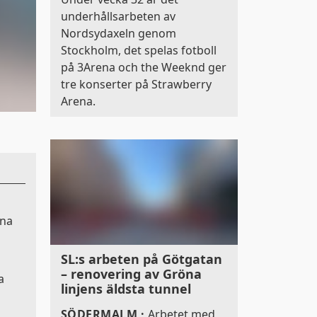
underhållsarbeten av
Nordsydaxeln genom
Stockholm, det spelas fotboll
på 3Arena och the Weeknd ger
tre konserter på Strawberry
Arena.
rna
SL:s arbeten på Götgatan
– renovering av Gröna
a
linjens äldsta tunnel
SÖDERMALM
·
Arbetet med