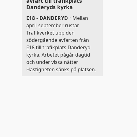
avfart till trafikplats
Danderyds kyrka
E18 - DANDERYD
·
Mellan
april-september rustar
Trafikverket upp den
södergående avfarten från
E18 till trafikplats Danderyd
kyrka. Arbetet pågår dagtid
och under vissa nätter.
Hastigheten sänks på platsen.
r
a inställningar på
kak-