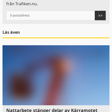
från Trafiken.nu.
>>
Läs även
Denna webbplats
använder kakor
Trafiken.nu använder kakor för att ge dig en
bättre upplevelse. Du kan ändra dina
inställningar på
kak-informationssidan
.
Visa detaljer
Tillåt alla
Nattarbete stänger delar av Kärramotet