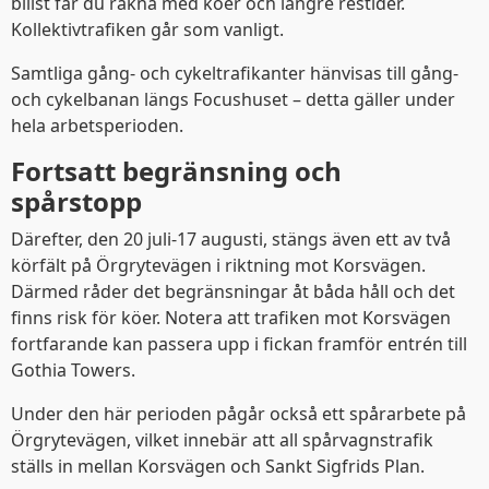
bilist får du räkna med köer och längre restider.
Kollektivtrafiken går som vanligt.
Samtliga gång- och cykeltrafikanter hänvisas till gång-
och cykelbanan längs Focushuset – detta gäller under
hela arbetsperioden.
Fortsatt begränsning och
spårstopp
Därefter, den 20 juli-17 augusti, stängs även ett av två
körfält på Örgrytevägen i riktning mot Korsvägen.
Därmed råder det begränsningar åt båda håll och det
finns risk för köer. Notera att trafiken mot Korsvägen
fortfarande kan passera upp i fickan framför entrén till
Gothia Towers.
Under den här perioden pågår också ett spårarbete på
Örgrytevägen, vilket innebär att all spårvagnstrafik
ställs in mellan Korsvägen och Sankt Sigfrids Plan.