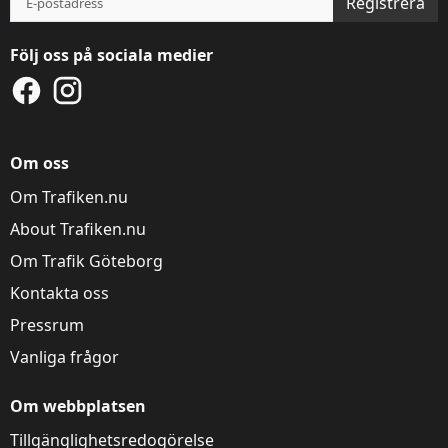
Registrera
Följ oss på sociala medier
Denna webbplats
använder kakor
Om oss
Trafiken.nu använder kakor för att ge dig en
Om Trafiken.nu
bättre upplevelse. Du kan ändra dina
inställningar på
kak-informationssidan
.
About Trafiken.nu
Om Trafik Göteborg
Visa detaljer
Tillåt alla
Kontakta oss
Pressrum
Vanliga frågor
Om webbplatsen
Tillgänglighetsredogörelse