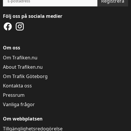
Registrera
Följ oss på sociala medier
Denna webbplats
använder kakor
Om oss
Trafiken.nu använder kakor för att ge dig en
Om Trafiken.nu
bättre upplevelse. Du kan ändra dina
inställningar på
kak-informationssidan
.
About Trafiken.nu
Om Trafik Göteborg
Visa detaljer
Tillåt alla
Kontakta oss
Pressrum
Vanliga frågor
Om webbplatsen
Tillgänglighetsredogörelse