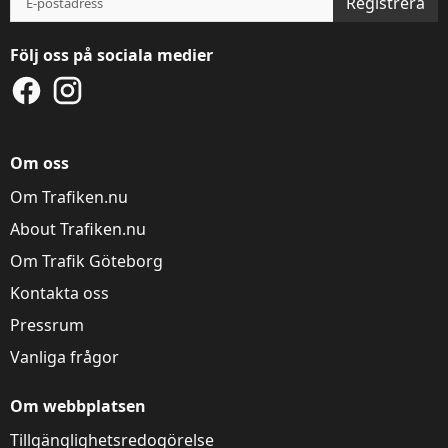
Registrera
Följ oss på sociala medier
Denna webbplats
använder kakor
Om oss
Trafiken.nu använder kakor för att ge dig en
Om Trafiken.nu
bättre upplevelse. Du kan ändra dina
inställningar på
kak-informationssidan
.
About Trafiken.nu
Om Trafik Göteborg
Visa detaljer
Tillåt alla
Kontakta oss
Pressrum
Vanliga frågor
Om webbplatsen
Tillgänglighetsredogörelse