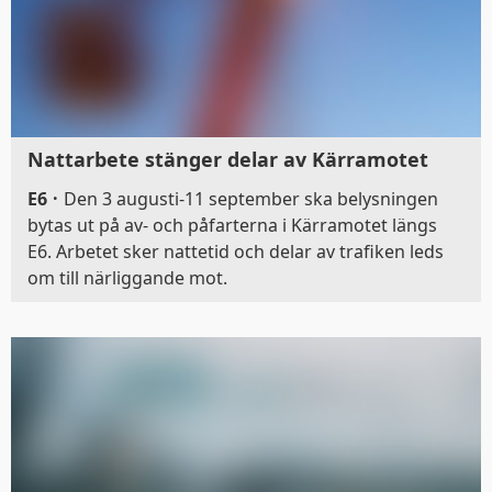
Nattarbete stänger delar av Kärramotet
E6
·
Den 3 augusti-11 september ska belysningen
bytas ut på av- och påfarterna i Kärramotet längs
E6. Arbetet sker nattetid och delar av trafiken leds
om till närliggande mot.
Denna webbplats
använder kakor
Trafiken.nu använder kakor för att ge dig en
bättre upplevelse. Du kan ändra dina
inställningar på
kak-informationssidan
.