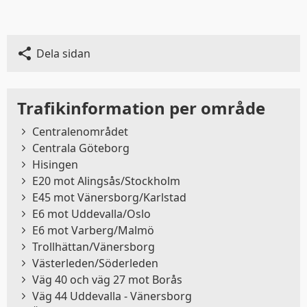
Dela sidan
Trafikinformation per område
Centralenområdet
Centrala Göteborg
Hisingen
Denna webbplats
E20 mot Alingsås/Stockholm
E45 mot Vänersborg/Karlstad
använder kakor
E6 mot Uddevalla/Oslo
E6 mot Varberg/Malmö
Trafiken.nu använder kakor för att ge dig en
Trollhättan/Vänersborg
bättre upplevelse. Du kan ändra dina
Västerleden/Söderleden
inställningar på
kak-informationssidan
.
Väg 40 och väg 27 mot Borås
Väg 44 Uddevalla - Vänersborg