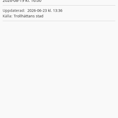
2026-08-19 kl. 16:00
Giltighetstid
Uppdaterad:
2026-06-23 kl. 13:36
Källa:
Trollhättans stad