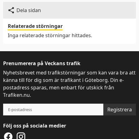
Dela sidan
Denna webbplats
använder kakor
Relaterade störningar
Inga relaterade störningar hittades.
Trafiken.nu använder kakor för att ge dig en
bättre upplevelse. Du kan ändra dina
inställningar på
kak-informationssidan
.
Prenumerera på Veckans trafik
Nyhetsbrevet med trafikstörningar som kan vara bra att
Visa detaljer
Tillåt alla
känna till för dig som är trafikant i Göteborg. Din e-
postadress sparas, men enbart för utskick från
Trafiken.nu.
Registrera
Följ oss på sociala medier