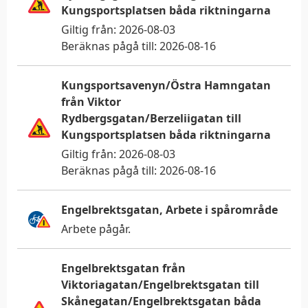
Kungsportsplatsen båda riktningarna
Denna webbplats
Giltig från:
2026-08-03
använder kakor
Beräknas pågå till:
2026-08-16
Trafiken.nu använder kakor för att ge dig en
Kungsportsavenyn/Östra Hamngatan
bättre upplevelse. Du kan ändra dina
från Viktor
inställningar på
kak-informationssidan
.
Rydbergsgatan/Berzeliigatan till
Kungsportsplatsen båda riktningarna
Giltig från:
2026-08-03
Visa detaljer
Tillåt alla
Beräknas pågå till:
2026-08-16
Engelbrektsgatan, Arbete i spårområde
Arbete pågår
.
Engelbrektsgatan från
Viktoriagatan/Engelbrektsgatan till
Skånegatan/Engelbrektsgatan båda