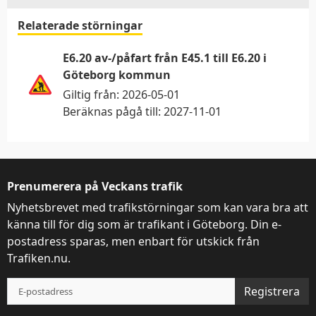
Relaterade störningar
Denna webbplats
E6.20 av-/påfart från E45.1 till E6.20 i
Göteborg kommun
använder kakor
Giltig från:
2026-05-01
Beräknas pågå till:
2027-11-01
Trafiken.nu använder kakor för att ge dig en
bättre upplevelse. Du kan ändra dina
inställningar på
kak-informationssidan
.
Prenumerera på Veckans trafik
Visa detaljer
Tillåt alla
Nyhetsbrevet med trafikstörningar som kan vara bra att
känna till för dig som är trafikant i Göteborg. Din e-
postadress sparas, men enbart för utskick från
Trafiken.nu.
Registrera