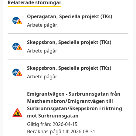
Relaterade störningar
Operagatan, Speciella projekt (TKs)
Arbete pågår
.
Skeppsbron, Speciella projekt (TKs)
Arbete pågår
.
Skeppsbron, Speciella projekt (TKs)
Arbete pågår
.
Denna webbplats
Emigrantvägen - Surbrunnsgatan från
använder kakor
Masthamnbron/Emigrantvägen till
Surbrunnsgatan/Skeppsbron i riktning
Trafiken.nu använder kakor för att ge dig en
mot Surbrunnsgatan
bättre upplevelse. Du kan ändra dina
Giltig från:
2026-04-15
inställningar på
kak-informationssidan
.
Beräknas pågå till:
2026-08-31