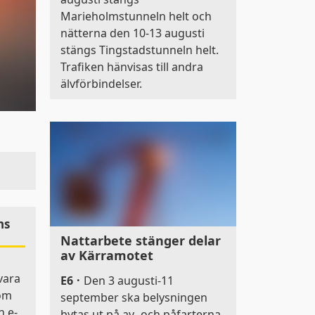
Marieholmstunneln helt och
nätterna den 10-13 augusti
stängs Tingstadstunneln helt.
Trafiken hänvisas till andra
älvförbindelser.
ns
Nattarbete stänger delar
av Kärramotet
vara
E6
·
Den 3 augusti-11
som
september ska belysningen
n e-
bytas ut på av- och påfarterna