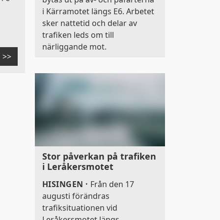
i Kärramotet längs E6. Arbetet
sker nattetid och delar av
trafiken leds om till
närliggande mot.
>>
r
a inställningar på
kak-
Stor påverkan på trafiken
i Leråkersmotet
HISINGEN
·
Från den 17
augusti förändras
trafiksituationen vid
Leråkersmotet längs