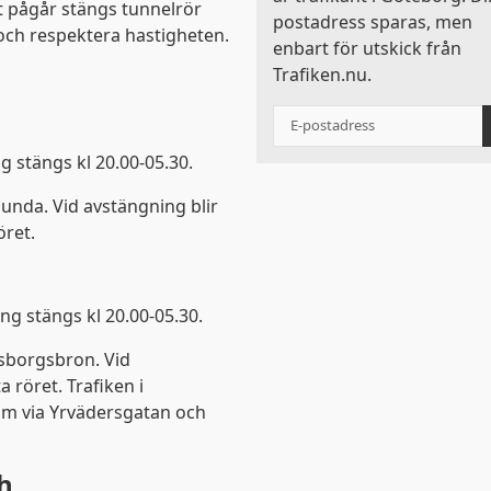
et pågår stängs tunnelrör
postadress sparas, men
 och respektera hastigheten.
enbart för utskick från
Trafiken.nu.
g stängs kl 20.00-05.30.
Denna webbplats använder kako
lunda. Vid avstängning blir
öret.
kakor för att ge dig en bättre upplevelse. Du kan ändra din
informationssidan
.
ng stängs kl 20.00-05.30.
vsborgsbron. Vid
Visa detaljer
Tillåt alla
 röret. Trafiken i
om via Yrvädersgatan och
h