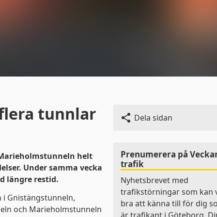
flera tunnlar
Dela sidan
Prenumerera på Vecka
 Marieholmstunneln helt
trafik
ndelser. Under samma vecka
d längre restid.
Nyhetsbrevet med
trafikstörningar som kan 
n i Gnistängstunneln,
bra att känna till för dig 
neln och Marieholmstunneln
är trafikant i Göteborg. Di