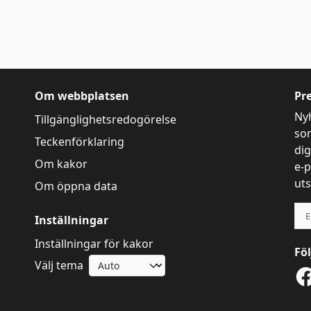
Om webbplatsen
Pr
Ny
Tillgänglighetsredogörelse
som
Teckenförklaring
dig
Om kakor
e-p
uts
Om öppna data
Inställningar
Inställningar för kakor
Föl
Välj tema