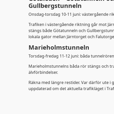
Gullbergstunneln
Onsdag-torsdag 10-11 juni: västergående rik
Trafiken i västergående riktning går mot Jär
stängs både Götatunneln och Gullbergstunn
lokala gator mellan Järntorget och Falutorge
Marieholmstunneln
Torsdag-fredag 11-12 juni: båda tunnelrören 
Marieholmstunnelns båda rör stängs och traf
älvförbindelser.
Räkna med längre restider. Var därför ute i g
uppdaterad om det aktuella trafikläget i Tra