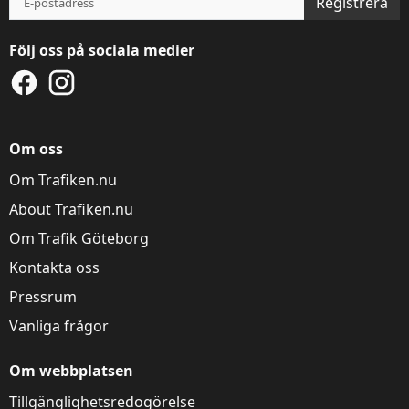
Registrera
Följ oss på sociala medier
Denna webbplats
använder kakor
Om oss
Trafiken.nu använder kakor för att ge dig en
Om Trafiken.nu
bättre upplevelse. Du kan ändra dina
inställningar på
kak-informationssidan
.
About Trafiken.nu
Om Trafik Göteborg
Visa detaljer
Tillåt alla
Kontakta oss
Pressrum
Vanliga frågor
Om webbplatsen
Tillgänglighetsredogörelse