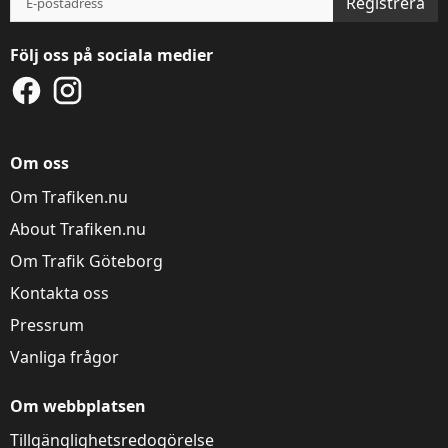
Registrera
Följ oss på sociala medier
Denna webbplats
använder kakor
Om oss
Trafiken.nu använder kakor för att ge dig en
Om Trafiken.nu
bättre upplevelse. Du kan ändra dina
inställningar på
kak-informationssidan
.
About Trafiken.nu
Om Trafik Göteborg
Visa detaljer
Tillåt alla
Kontakta oss
Pressrum
Vanliga frågor
Om webbplatsen
Tillgänglighetsredogörelse